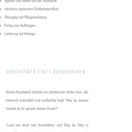
signiert und datiert auf der Rückseite
perfektionieren und kontrollieren.
inklusive signiertem Echtheitszertifkat
Übergabe mit Pflegeanleitung
Fertig zum Aufhängen
Lieferung auf Anfrage
Durchatmen statt durchdrehen
Dieses Kunstwerk möchte ein schützender Anker sein, der
liebevoll unterstützt und rechtzeitig fragt: "Hey du, warum
machst du dir gerade diesen Druck?”
“Lass uns doch mal durchatmen und Step by Step in