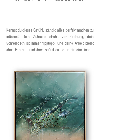
Kennst du dieses Gefühl, ständig alles perfekt machen zu 
müssen? Dein Zuhause strahlt vor Ordnung, dein 
Schreibtisch ist immer tipptopp, und deine Arbeit bleibt 
ohne Fehler – und doch spürst du tief in dir eine innere 
Unruhe.

Vielleicht flüstert dir auch stets eine kleine Stimme zu: 
„Ach komm schon, das geht doch immer noch besser!“ 
Sie mischt sich mit dem unterschwelligen Gefühl, als ob 
dich die Welt ständig kritisch betrachtet.

Tief in dir sitzt sogar eine Angst, nicht gut genug zu sein, 
die Sorge, dass ein Fehler dich persönlich entwertet. Das 
Streben nach fehlerfreien Ergebnissen ist dir zur zweiten 
Natur geworden und du beschreibst dich gern als sehr 
perfektionistisch.
