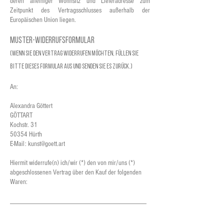
deren alleiniger Wohnsitz und Lieferadresse zum
Zeitpunkt des Vertragsschlusses außerhalb der
Europäischen Union liegen.
Muster-Widerrufsformular
​(Wenn Sie den Vertrag widerrufen möchten, füllen Sie
bitte dieses Formular aus und senden Sie es zurück.)
An:
Alexandra Göttert
GÖTTART
Kochstr. 31
50354 Hürth
E-Mail:
kunst@goett.art
Hiermit widerrufe(n) ich/wir (*) den von mir/uns (*)
abgeschlossenen Vertrag über den Kauf der folgenden
Waren:
_______________________________________